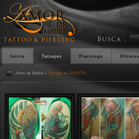
Inicio
Tatuajes
Piercings
Últimos
Amor de Madre
»
Tatuajes
»
ORIENTAL