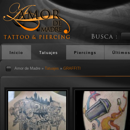
Inicio
Tatuajes
Piercings
Últimos
Amor de Madre
»
Tatuajes
»
GRAFFITI