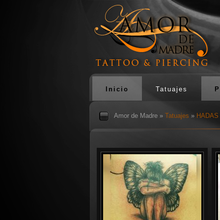
Inicio
Tatuajes
P
Amor de Madre
»
Tatuajes
»
HADAS